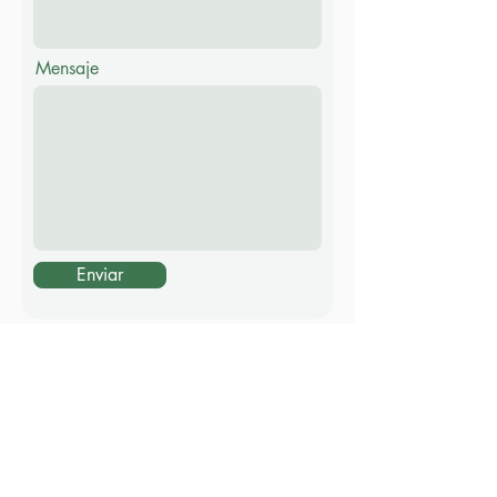
Mensaje
Enviar
Dirección: 17 Condamine Street, Turner
ACT 2612
Administración:
office@ncbc.org.au
Pastor:
rob.horne@ncbc.org.au
Correo postal: PO Box 6068, O'Connor ACT