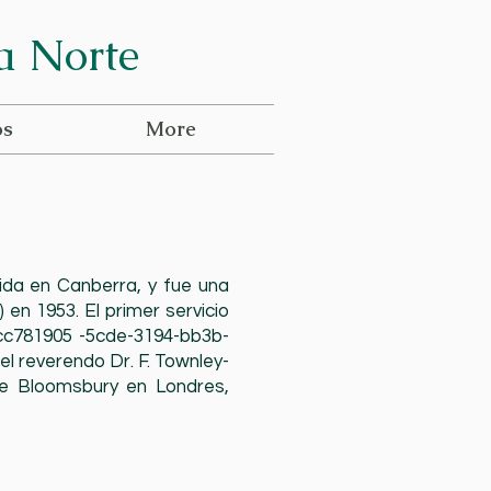
ra Norte
os
More
cida en Canberra, y fue una
 en 1953. El primer servicio
._cc781905 -5cde-3194-bb3b-
l reverendo Dr. F. Townley-
 de Bloomsbury en Londres,